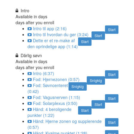
Intro
Available in
days
days after you enroll
Intro til app (2:16)
Start
Intro til hvordan du gør (3:24)
Start
Dette er et re-make af
Start
den oprindelige app (1:14)
Dårlig søvn
Available in
days
days after you enroll
Intro (6:37)
Start
Fod: Hjernezonen (0:57)
Snigkig
Fod: Søvncenteret
Snigkig
(0:42)
Fod: Vagusnerven (1:15)
Start
Fod: Solarplexus (0:50)
Start
Hånd: 4 beroligende
Start
punkter (1:22)
Hånd: Hjerne zonen og supplerende
Start
(0:57)
Hånd: Kvalme punktet (1:28)