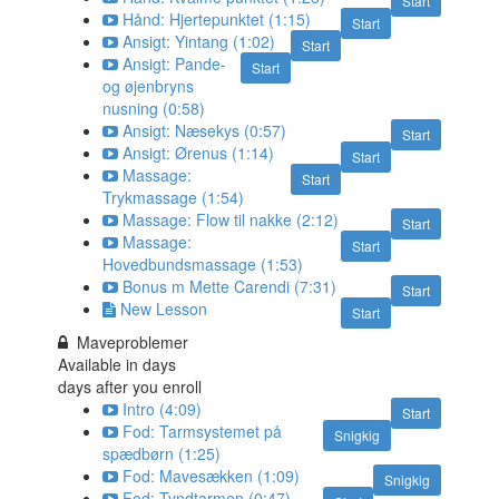
Start
Hånd: Hjertepunktet (1:15)
Start
Ansigt: Yintang (1:02)
Start
Ansigt: Pande-
Start
og øjenbryns
nusning (0:58)
Ansigt: Næsekys (0:57)
Start
Ansigt: Ørenus (1:14)
Start
Massage:
Start
Trykmassage (1:54)
Massage: Flow til nakke (2:12)
Start
Massage:
Start
Hovedbundsmassage (1:53)
Bonus m Mette Carendi (7:31)
Start
New Lesson
Start
Maveproblemer
Available in
days
days after you enroll
Intro (4:09)
Start
Fod: Tarmsystemet på
Snigkig
spædbørn (1:25)
Fod: Mavesækken (1:09)
Snigkig
Fod: Tyndtarmen (0:47)