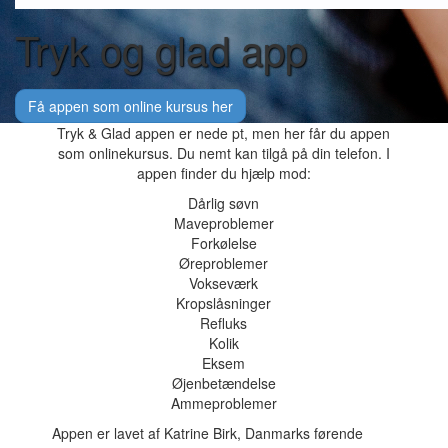
Tryk og glad app
Få appen som online kursus her
Tryk & Glad appen er nede pt, men her får du appen
som onlinekursus. Du nemt kan tilgå på din telefon. I
appen finder du hjælp mod:
Dårlig søvn
Maveproblemer
Forkølelse
Øreproblemer
Vokseværk
Kropslåsninger
Refluks
Kolik
Eksem
Øjenbetændelse
Ammeproblemer
Appen er lavet af Katrine Birk, Danmarks førende