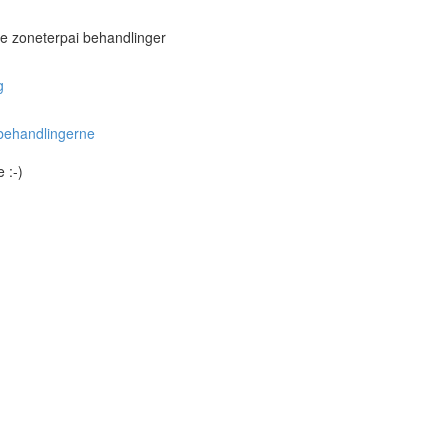
te zoneterpai behandlinger
g
 behandlingerne
 :-)