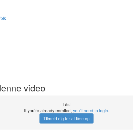
folk
denne video
Låst
If you're already enrolled,
you'll need to login
.
Tilmeld dig for at låse op